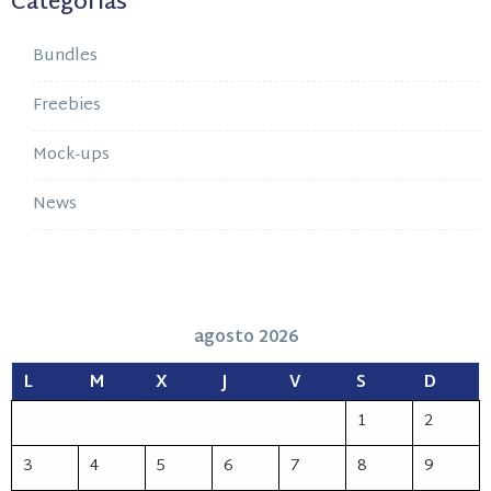
Categorías
Bundles
Freebies
Mock-ups
News
agosto 2026
L
M
X
J
V
S
D
1
2
3
4
5
6
7
8
9