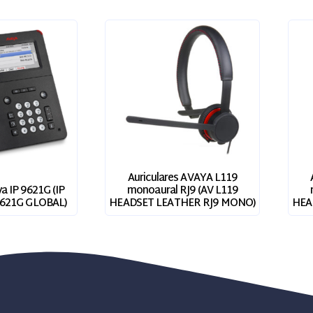
Auriculares AVAYA L119
a IP 9621G (IP
monoaural RJ9 (AV L119
621G GLOBAL)
HEADSET LEATHER RJ9 MONO)
HEA