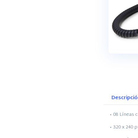
Descripci
• 08 Líneas 
• 320 x 240 p