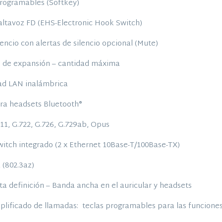
programables (Softkey)
altavoz FD (EHS-Electronic Hook Switch)
lencio con alertas de silencio opcional (Mute)
s de expansión – cantidad máxima
ad LAN inalámbrica
ra headsets Bluetooth®
711, G.722, G.726, G.729ab, Opus
witch integrado (2 x Ethernet 10Base-T/100Base-TX)
 (802.3az)
lta definición – Banda ancha en el auricular y headsets
mplificado de llamadas: teclas programables para las funciones