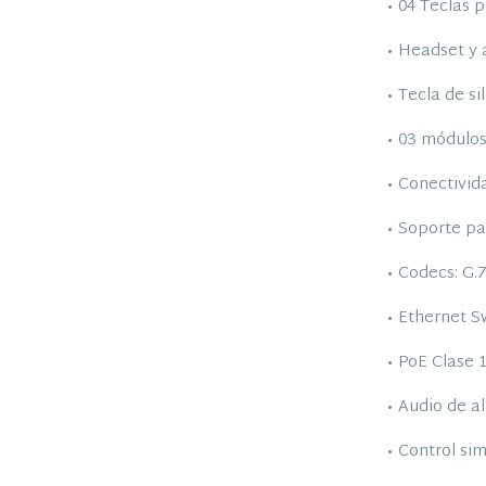
• 04 Teclas 
• Headset y 
• Tecla de si
• 03 módulo
• Conectivid
• Soporte pa
• Codecs: G.
• Ethernet S
• PoE Clase 1
• Audio de a
• Control si