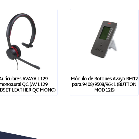
Auriculares AVAYA L129
Módulo de Botones Avaya BM12
monoaural QC (AV L129
para 9408/9508/96×1 (BUTTON
DSET LEATHER QC MONO)
MOD 12B)