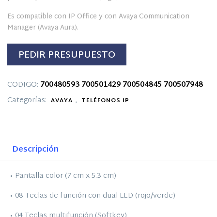
Es compatible con IP Office y con Avaya Communication
Manager (Avaya Aura).
PEDIR PRESUPUESTO
CODIGO:
700480593
700501429
700504845
700507948
Categorías:
,
AVAYA
TELÉFONOS IP
Descripción
• Pantalla color (7 cm x 5.3 cm)
• 08 Teclas de función con dual LED (rojo/verde)
• 04 Teclas multifunción (Softkey)