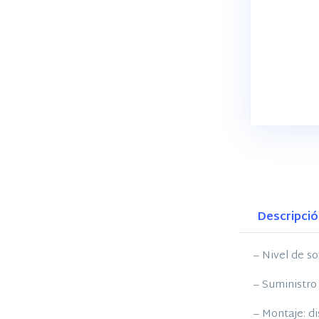
Descripci
– Nivel de s
– Suministro
– Montaje: d