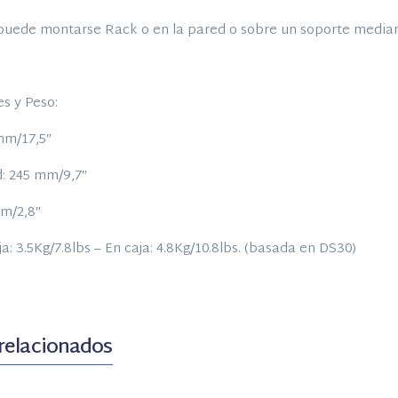
 puede montarse Rack o en la pared o sobre un soporte medi
s y Peso:
mm/17,5″
d: 245 mm/9,7″
mm/2,8″
aja: 3.5Kg/7.8lbs – En caja: 4.8Kg/10.8lbs. (basada en DS30)
relacionados