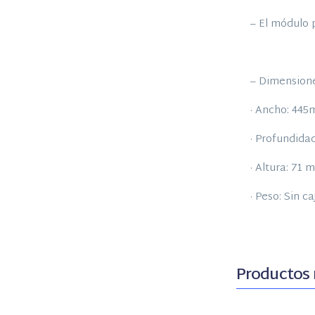
– El módulo
– Dimensione
· Ancho: 445
· Profundida
· Altura: 71 
· Peso: Sin c
Productos 