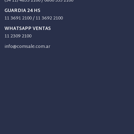
(54 11) 4853 2100
/
0800 555 2100
GUARDIA 24 HS
11 3691 2100
/
11 3692 2100
WHATSAPP VENTAS
11 2309 2100
info@comsale.com.ar